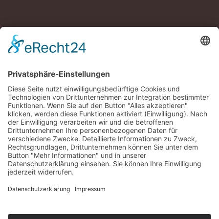
UNSERE DIENSTLEISTUNGEN
Energetische Sanierung
An und Umbauten
Fachwerk
Vorbauten
Holzrahmenbau & Neubauten
Denkmalschutz
Flachdach