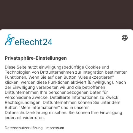
UNSERE DIENSTLEISTUNGEN
Energetische Sanierung
An und Umbauten
Fachwerk
Vorbauten
Holzrahmenbau & Neubauten
Denkmalschutz
Flachdach